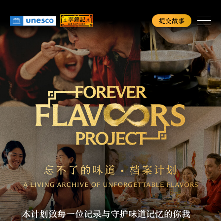
Skip
to
提交故事
main
content
首页
查询进度
English
简
繁
本计划致每一位记录与守护味道记忆的你我