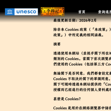
移
Main
Cookies 政策
至
首頁
查詢進
主
navigatio
內
最後更新日期：2026年2月
容
除非本 Cookies 政策（「
本政策
」
政策
」）中所定義的相同涵義。
摘要
透過使用本網站（並視乎閣下所在地
類別的 Cookies。當閣下首次
們使用的 Cookies（包括第三方
無論閣下是否同意，我們都會設定嚴
Cookies 不取決於閣下的單獨同
閣下可隨時透過本網站提供的「Co
授權而已經進行的任何個人資料處
甚麼是 Cookies？
Cookies 是用於在網絡瀏覽器