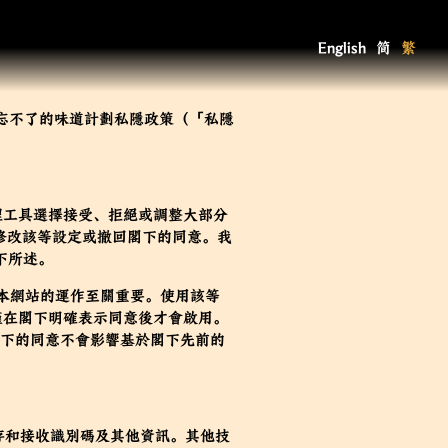
English
简
繁
：忘不了的味道計劃私隱政策
（「
私隱
管理工具選擇接受、拒絕或調整大部分
修改該等設定或撤回閣下的同意。我
如下所述。
於本網站的運作至關重要。使用該等
，我們僅在閣下明確表示同意後才會啟用。
閣下的同意不會影響基於閣下先前的
上儲存和接收識別碼及其他資訊。其他技