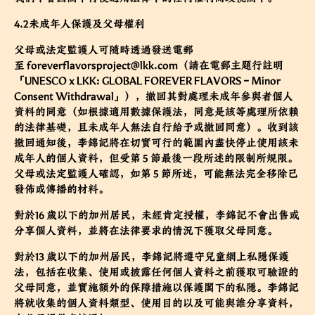
4.2未成年人保護及父母權利
父母或法定監護人可隨時透過發送電郵
至
foreverflavorsproject@lkk.com
（請在電郵主題行註明
「UNESCO x LKK: GLOBAL FOREVER FLAVORS – Minor
Consent Withdrawal」），撤回其對處理未成年參與者個人
資料的同意（如根據適用數據保護法，同意是該等處理所依賴
的法律基礎，且未成年人無法自行給予或撤回同意）。收到該
撤回通知後，李錦記將在切實可行的範圍內盡快停止使用該未
成年人的個人資料，但受第 5 節最後一段所述的限制所規限。
父母或法定監護人確認，如第 5 節所述，可能無法完全移除已
發佈或傳播的材料。
對於16 歲以下的加州居民，未經肯定授權，李錦記不會出售或
分享個人資料，並將在法律要求的情況下獲取父母同意。
對於13 歲以下的加州居民，李錦記將遵守兒童網上私隱保護
法，包括在收集、使用或披露任何個人資料之前獲取可驗證的
父母同意，並實施額外的保障措施以保護閣下的私隱。李錦記
將就收集的個人資料類型、使用目的以及可能與誰分享資料，