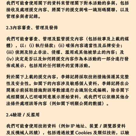
我們可能會使用閣下的資料來管理閣下對本活動的參與，包括
接收及處理提交內容、將閣下的提交與唯一識別碼關聯，以及
管理參與者記錄。
2.3內容審查、管理及發佈
我們可能會審查、管理及監管提交內容（包括故事及上載的媒
體），以：(i) 執行條款；(ii) 確保內容適當性及品牌安全；
(iii) 偵測及防止非法、侵權、濫用或其他被禁止的內容；及
(iv) 決定是否以及如何將提交內容作為本活動的一部分進行發
佈或展示，包括用於任何額外的宣傳活動。
對於閣下上載的提交內容，李錦記將採取技術措施保護其完整
性及安全性。如閣下的內容涉及敏感個人資料，李錦記將在公
開展示前採取措施對該等數據進行去識別化或編輯，除非閣下
或相關個人已明確同意展示原始資料，或我們可以依賴其他合
法條件處理該等內容（例如閣下明顯公開的數據）。
2.4驗證／反濫用
我們可能會使用技術資料（例如 IP 地址、裝置／瀏覽器資料
及反機械人訊號），包括透過放置 Cookies 及類似技術，以驗