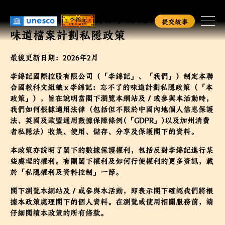
移
聯合國教科文組織 x 李錦記：忘不了的
至
提交故事
主
味道檔案計劃私隱政策
內
容
首頁
最後更新日期：2026年2月
李錦記國際控股有限公司（「
李錦記
」、「
我們
」）制定本聯
查詢進度
合國教科文組織 x 李錦記：忘不了的味道計劃私隱政策（「本
政策」），旨在說明當閣下瀏覽本網站及／或參與本活動時，
我們如何根據適用法律（包括但不限於中國內地個人信息保護
法、英國及歐盟通用數據保障條例(「
GDPR
」)以及加州消費
English
简
繁
者私隱法）收集、使用、儲存、分享及保護閣下的資料。
本政策亦說明了閣下的數據保護權利，包括反對李錦記進行某
些處理的權利。有關閣下權利及如何行使權利的更多資訊，載
於「私隱權利及資料控制」一節。
閣下瀏覽本網站及／或參與本活動，即表示閣下確認我們將根
據本政策處理閣下的個人資料。在瀏覽或使用相關服務前，請
仔細閱讀本政策的所有條款。