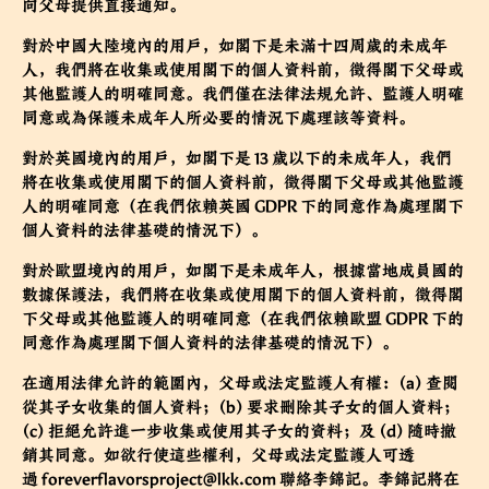
向父母提供直接通知。
對於中國大陸境內的用戶，如閣下是未滿十四周歲的未成年
人，我們將在收集或使用閣下的個人資料前，徵得閣下父母或
其他監護人的明確同意。我們僅在法律法規允許、監護人明確
同意或為保護未成年人所必要的情況下處理該等資料。
對於英國境內的用戶，如閣下是 13 歲以下的未成年人，我們
將在收集或使用閣下的個人資料前，徵得閣下父母或其他監護
人的明確同意（在我們依賴英國 GDPR 下的同意作為處理閣下
個人資料的法律基礎的情況下）。
對於歐盟境內的用戶，如閣下是未成年人，根據當地成員國的
數據保護法，我們將在收集或使用閣下的個人資料前，徵得閣
下父母或其他監護人的明確同意（在我們依賴歐盟 GDPR 下的
同意作為處理閣下個人資料的法律基礎的情況下）。
在適用法律允許的範圍內，父母或法定監護人有權：(a) 查閱
從其子女收集的個人資料；(b) 要求刪除其子女的個人資料；
(c) 拒絕允許進一步收集或使用其子女的資料；及 (d) 隨時撤
銷其同意。如欲行使這些權利，父母或法定監護人可透
過
foreverflavorsproject@lkk.com
聯絡李錦記。李錦記將在