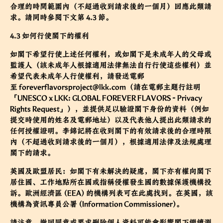
合理的時間範圍內（不超過收到請求後的一個月）回應此類請
求。請同時參閱下文第 4.3 節。
4.3 如何行使閣下的權利
如閣下希望行使上述任何權利，或如閣下是未成年人的父母或
監護人（該未成年人根據適用法律無法自行行使這些權利）並
希望代表未成年人行使權利，請發送電郵
至
foreverflavorsproject@lkk.com
（請在電郵主題行註明
「UNESCO x LKK: GLOBAL FOREVER FLAVORS - Privacy
Rights Request」），並提供足以驗證閣下身份的資料（例如
提交時使用的姓名及電郵地址）以及代表他人提出此類請求的
任何授權證明。李錦記將在收到閣下的有效請求後的合理時限
內（不超過收到請求後的一個月），根據適用法律及法規處理
閣下的請求。
英國及歐盟居民：如閣下有未解決的疑慮，閣下亦有權向閣下
居住國、工作地點所在國或指稱侵權發生國的數據保護機構投
訴。歐洲經濟區 (EEA) 的機構列表可在
此處
找到。在英國，該
機構為資訊專員公署 (Information Commissioner)。
請注意，撤回同意或要求刪除個人資料可能會影響閣下繼續瀏