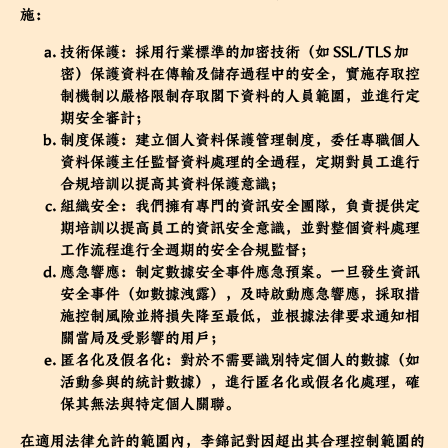
施：
技術保護：採用行業標準的加密技術（如 SSL/TLS 加
密）保護資料在傳輸及儲存過程中的安全，實施存取控
制機制以嚴格限制存取閣下資料的人員範圍，並進行定
期安全審計；
制度保護：建立個人資料保護管理制度，委任專職個人
資料保護主任監督資料處理的全過程，定期對員工進行
合規培訓以提高其資料保護意識；
組織安全：我們擁有專門的資訊安全團隊，負責提供定
期培訓以提高員工的資訊安全意識，並對整個資料處理
工作流程進行全週期的安全合規監督；
應急響應：制定數據安全事件應急預案。一旦發生資訊
安全事件（如數據洩露），及時啟動應急響應，採取措
施控制風險並將損失降至最低，並根據法律要求通知相
關當局及受影響的用戶；
匿名化及假名化：對於不需要識別特定個人的數據（如
活動參與的統計數據），進行匿名化或假名化處理，確
保其無法與特定個人關聯。
在適用法律允許的範圍內，李錦記對因超出其合理控制範圍的