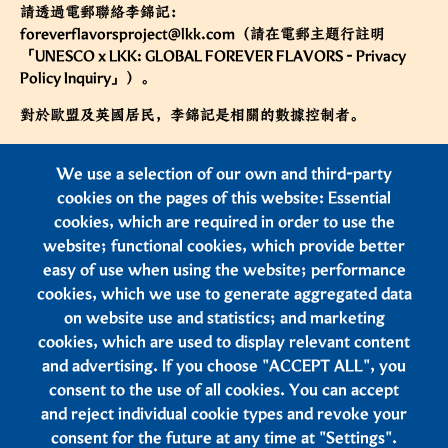
請透過電郵聯絡李錦記：
foreverflavorsproject@lkk.com
（請在電郵主題行註明
「UNESCO x LKK: GLOBAL FOREVER FLAVORS - Privacy
Policy Inquiry」）。
對於歐盟及英國居民，李錦記是相關的數據控制者。
如閣下位於歐盟，我們在歐盟沒有設立機構；因此，我們已委
We use a selection of our own and third-party
任一名當地代表 EU-REP.Global GmbH（地址：Hopfenstr.
1d, 24114 Kiel, Germany），閣下可與其聯絡。閣下可直接發
cookies on the pages of this website: Essential
送電郵至
lkk@eu-rep.global
聯絡我們的歐盟代表，並註明
cookies, which are required in order to use the
Attn: Lee Kum Kee。
website; functional cookies, which provide better
easy of use when using the website; performance
除涉及處理閣下根據上述第 4 節行使的任何私隱權利外，李錦
cookies, which we use to generate aggregated data
記將在收到閣下的查詢後十 (10) 個工作日內回覆閣下，並根
on website use and statistics; and marketing
據適用法律及法規及時處理。
cookies, which are used to display relevant content
and advertising. If you choose "ACCEPT ALL", you
consent to the use of all cookies. You can accept
and reject individual cookie types and revoke your
consent for the future at any time at "Settings".