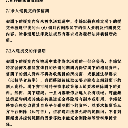
7.1未入選提交的保留期
如閣下的提交內容未被本活動選中，李錦記將在確定閣下的提
交未被選中後的六 (6) 個月內刪除閣下的個人資料及相關提交
內容，除非適用法律及法規另有要求或為履行法律義務所必
需。
7.2入選提交的保留期
如閣下的提交內容被選中並作為本活動的一部分發佈，李錦記
將在發佈及相關宣傳目的所需的期間內保留閣下的相關資料。
當閣下的個人資料不再為收集目的所必需，或根據法律要求
（以較早者為準），我們將隨後採取必要步驟安全銷毀閣下的
個人資料。閣下亦可隨時根據本政策第 4 節要求刪除閣下的資
料。然而，閣下確認，一旦內容發佈並進入公有領域，可能無
法從互聯網或其他公共渠道完全移除所有副本或引用。李錦記
將盡合理努力從其自身平台刪除閣下的資料，並要求相關第三
方平台刪除（如可行），但在適用法律允許的範圍內，不會對
因超出其控制範圍的因素導致未能完全刪除該等資料承擔責
任。