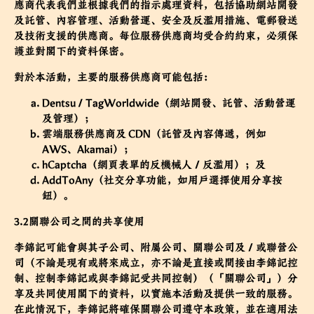
應商代表我們並根據我們的指示處理資料，包括協助網站開發
及託管、內容管理、活動營運、安全及反濫用措施、電郵發送
及技術支援的供應商。每位服務供應商均受合約約束，必須保
護並對閣下的資料保密。
對於本活動，主要的服務供應商可能包括：
Dentsu / TagWorldwide（網站開發、託管、活動營運
及管理）；
雲端服務供應商及 CDN（託管及內容傳遞，例如
AWS、Akamai）；
hCaptcha（網頁表單的反機械人／反濫用）；及
AddToAny（社交分享功能，如用戶選擇使用分享按
鈕）。
3.2關聯公司之間的共享使用
李錦記可能會與其子公司、附屬公司、關聯公司及／或聯營公
司（不論是現有或將來成立，亦不論是直接或間接由李錦記控
制、控制李錦記或與李錦記受共同控制）（「關聯公司」）分
享及共同使用閣下的資料，以實施本活動及提供一致的服務。
在此情況下，李錦記將確保關聯公司遵守本政策，並在適用法