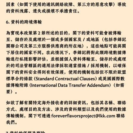
因素（如閣下使用的通訊網絡故障、第三方的惡意攻擊）導致
的資料洩露、遺失或損壞不承擔責任。
6. 資料的跨境傳輸
為實現本政策第 2 節所述的目的，閣下的資料可能會被傳輸
至、儲存於及處理於一個或多個國家及／或地區（包括李錦記
關聯公司及第三方服務供應商的所在地），這些地點可能與閣
下居住的國家不同。在此情況下，李錦記將對此類跨境數據傳
輸進行私隱影響評估，並根據個人資料傳輸至、儲存於或處理
於的司法管轄區的適用法律採取適當措施／採用機制，以確保
閣下的資料安全得到有效保護，使用的機制包括但不限於歐盟
標準合約條款 (Standard Contractual Clauses) 或英國國際數
據傳輸附錄 (International Data Transfer Addendum)（如需
要）。
如欲了解有關特定海外接收者的詳細資訊，包括其名稱、聯絡
方式、處理目的及方法、涉及的資料類型以及我們使用的數據
傳輸機制，閣下可透過
foreverflavorsproject@lkk.com
聯絡
我們。
7.資料的保留及刪除