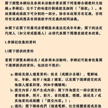
閣下瀏覽本網站及參與本活動亦要求閣下同意
聯合國教科文組
織 x 李錦記：忘不了的味道計劃條款及細則
（「
條款
」）。本
政策構成條款不可分割的一部分。除非本政策另有定義，否則
所有定義詞應具有與條款中所定義的相同涵義。
如閣下在閣下所屬司法管轄區未達法定成年年齡，閣下的法定
代理人（如父母或監護人）必須代表閣下閱讀並接受本政策。
1.李錦記收集的資料
1.1閣下提供的資料
當閣下瀏覽本網站及／或參與本活動時，李錦記可能會收集閣
下選擇提供的資料，包括但不限於：
聯絡及個人檔案資料：姓名（或顯示名稱）、電郵地
址、年齡、城市／地區／國家，以及閣下選擇提交的其
他個人檔案詳情，例如手機號碼；
提交內容／用戶生成內容：閣下作為提交一部分提交的
書面故事、照片、影片、音訊檔案、標題、描述及／或
其他資訊或媒體（「提交內容」）；
通訊：閣下聯絡我們（透過電郵、社交媒體渠道或其他