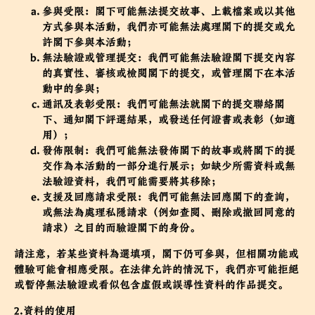
參與受限：閣下可能無法提交故事、上載檔案或以其他
方式參與本活動，我們亦可能無法處理閣下的提交或允
許閣下參與本活動；
無法驗證或管理提交：我們可能無法驗證閣下提交內容
的真實性、審核或檢閱閣下的提交，或管理閣下在本活
動中的參與；
通訊及表彰受限：我們可能無法就閣下的提交聯絡閣
下、通知閣下評選結果，或發送任何證書或表彰（如適
用）；
發佈限制：我們可能無法發佈閣下的故事或將閣下的提
交作為本活動的一部分進行展示；如缺少所需資料或無
法驗證資料，我們可能需要將其移除；
支援及回應請求受限：我們可能無法回應閣下的查詢，
或無法為處理私隱請求（例如查閱、刪除或撤回同意的
請求）之目的而驗證閣下的身份。
請注意，若某些資料為選填項，閣下仍可參與，但相關功能或
體驗可能會相應受限。在法律允許的情況下，我們亦可能拒絕
或暫停無法驗證或看似包含虛假或誤導性資料的作品提交。
2.資料的使用